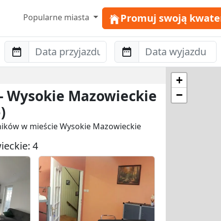
Promuj swoją kwate
Popularne miasta
Anreise
Abreise
+
 - Wysokie Mazowieckie
−
)
wników w mieście Wysokie Mazowieckie
eckie: 4