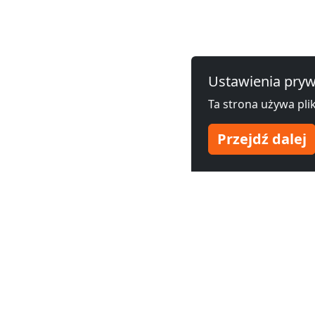
Ustawienia pryw
Ta strona używa plik
Przejdź dalej
Zobacz noclegi dla praco
Hotel pracowniczy
Hotel prac
Zambrów
(28 km)
Łapy
(37 km