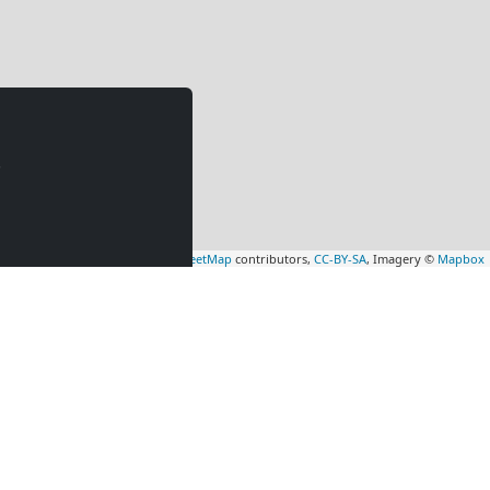
.
Leaflet
|
Map data ©
OpenStreetMap
contributors,
CC-BY-SA
, Imagery ©
Mapbox
cowniczy
Hotel pracowniczy
 km)
Małkinia Górna
(54
km)