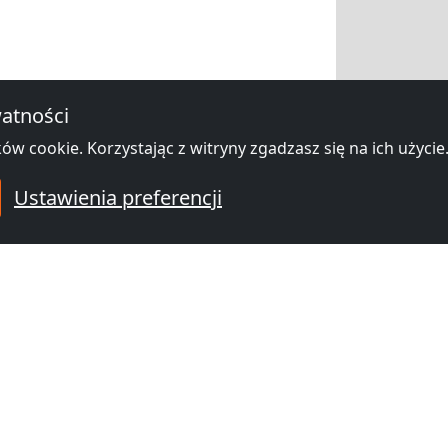
atności
ów cookie. Korzystając z witryny zgadzasz się na ich użycie
Ustawienia preferencji
wników w sąsiednich lokalizacjach
owniczy
Hotel pracowniczy
Hotel pra
)
Choroszcz
(52 km)
Łomża
(53