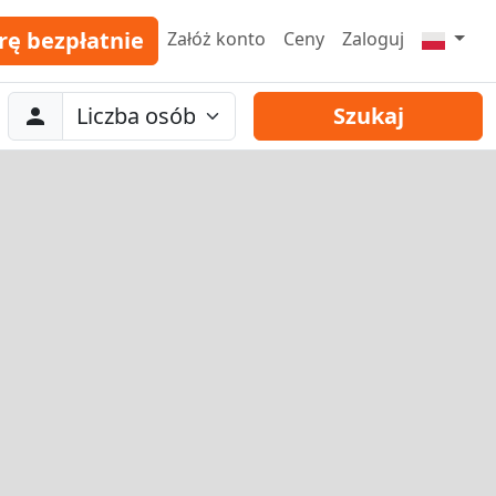
rę bezpłatnie
Załóż konto
Ceny
Zaloguj
Abreise
Liczba osób
Szukaj