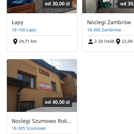
od
30,00 zł
od
30
Łapy
Noclegi Zambrów
18-100 Łapy
18-300 Zambrów
24,71 km
2-20 Osób
22,04
od
40,00 zł
Noclegi Szumowo Rokicki
18-305 Szumowo