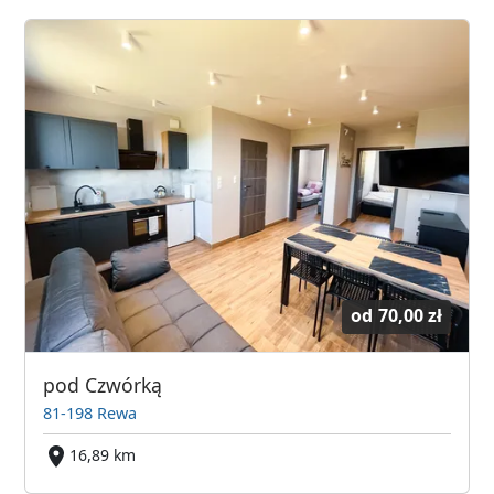
od
70,00 zł
pod Czwórką
81-198 Rewa
16,89 km