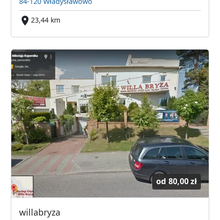
84-120 Władysławowo
23,44 km
od
80,00 zł
willabryza