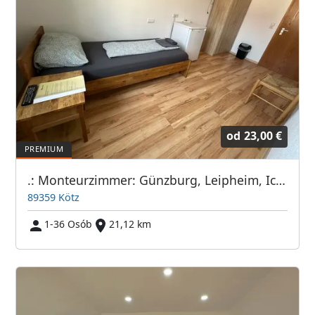
od
23,00 €
.: Monteurzimmer: Günzburg, Leipheim, Ichenhausen, Burgau :.
89359 Kötz
1-36 Osób
21,12 km