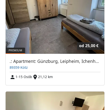
od
25,00 €
.: Apartment: Günzburg, Leipheim, Ichenhausen, Burgau :.
89359 Kötz
1-15 Osób
21,12 km