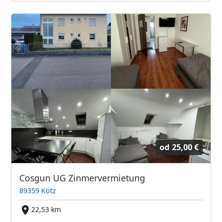
od
25,00 €
Cosgun UG Zinmervermietung
89359 Kötz
22,53 km