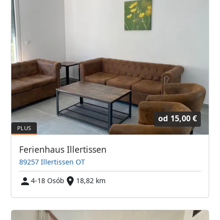
od
15,00 €
Ferienhaus Illertissen
89257 Illertissen OT
4-18 Osób
18,82 km