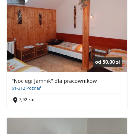
od
50,00 zł
"Noclegi Jamnik" dla pracowników
61-312 Poznań
7,92 km