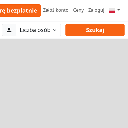
rę bezpłatnie
Załóż konto
Ceny
Zaloguj
Abreise
Liczba osób
Szukaj