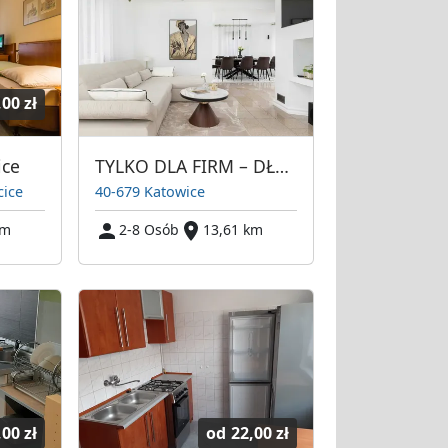
,00 zł
ice
TYLKO DLA FIRM – DŁUGI TERMIN - Dom z ogrodem Katowice Piotrowice
cice
40-679 Katowice
km
2-8 Osób
13,61 km
,00 zł
od
22,00 zł