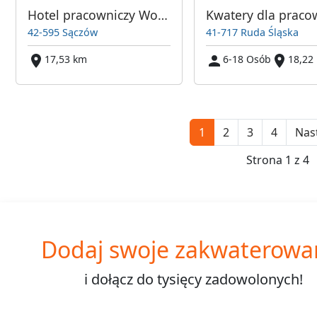
Hotel pracowniczy Workers Nest | Sączów (Pyrzowice)
42-595 Sączów
41-717 Ruda Śląska
17,53 km
6-18 Osób
18,22
1
2
3
4
Nas
Strona 1 z 4
Dodaj swoje zakwaterowa
i dołącz do
tysięcy
zadowolonych!