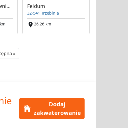
Kwatery dla pracownikow Ruda Śląska
Feidum
32-541 Trzebinia
 km
26,26 km
Next
tępna »
nie
Dodaj
zakwaterowanie