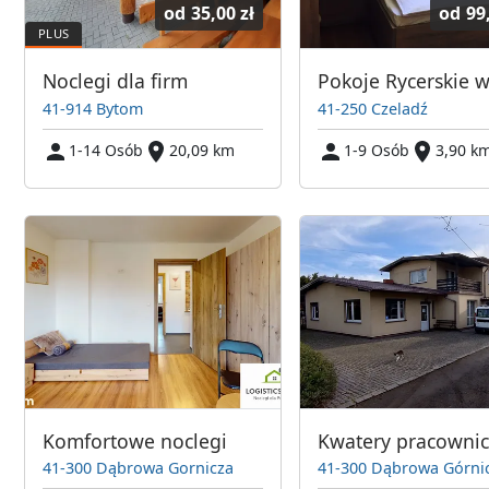
od
35,00 zł
od
99
Noclegi dla firm
41-914 Bytom
41-250 Czeladź
1-14 Osób
20,09 km
1-9 Osób
3,90 k
Komfortowe noclegi
41-300 Dąbrowa Gornicza
41-300 Dąbrowa Górni