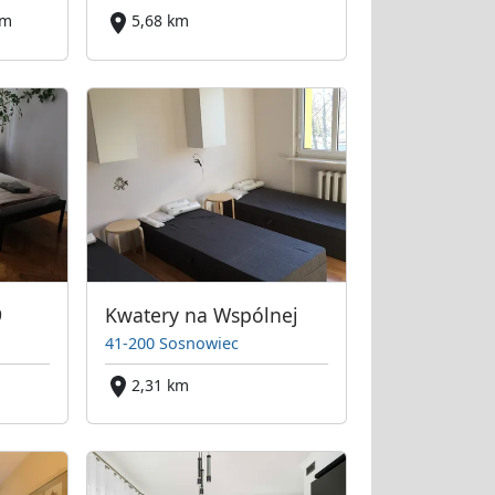
km
5,68 km
9
Kwatery na Wspólnej
41-200 Sosnowiec
2,31 km