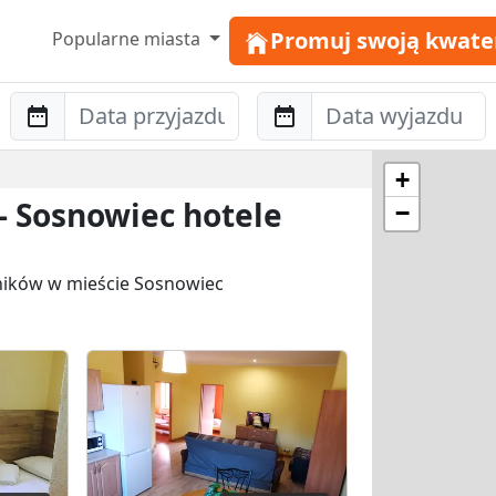
Promuj swoją kwate
Popularne miasta
Anreise
Abreise
+
- Sosnowiec hotele
−
wników w mieście Sosnowiec