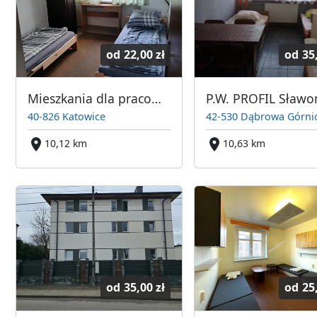
od
22,00 zł
od
35
Mieszkania dla pracowników w Katowicach
40-826 Katowice
42-530 Dąbrowa Górni
10,12 km
10,63 km
od
35,00 zł
od
25