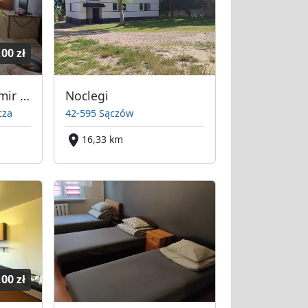
,00 zł
P.W. PROFIL Sławomir Mroziński - noclegi dla firm
Noclegi
cza
42-595 Sączów
16,33 km
,00 zł