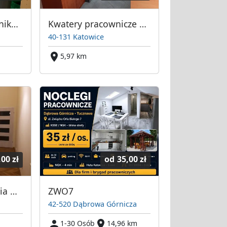
Pokoje dla pracowników Całe mieszkania Katowice Owocowa 9
Kwatery pracownicze Katowice Korfantego 57
40-131 Katowice
5,97 km
,00 zł
od
35,00 zł
Katowice mieszkania pracownicze Sowińskiego 15
ZWO7
42-520 Dąbrowa Górnicza
1-30 Osób
14,96 km