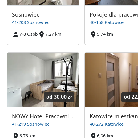
Sosnowiec
41-208 Sosnowiec
40-158 Katowice
7-8 Osób
7,27 km
5,74 km
od
30,00 zł
od
22
NOWY Hotel Pracowniczy Sosnowiec – Wysoki Standard, Duży Parking, Wi-Fi - 22 osoby
41-219 Sosnowiec
40-272 Katowice
6,76 km
6,96 km