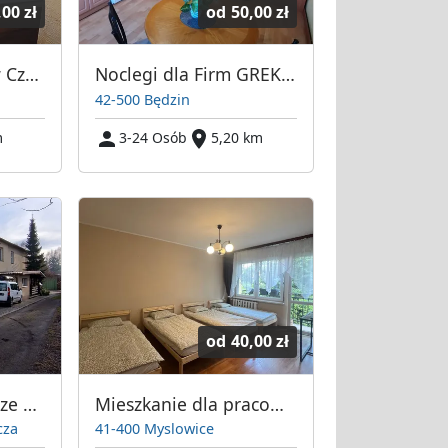
,00 zł
od
50,00 zł
Pokoje Rycerskie w Czeladzi
Noclegi dla Firm GREKBART Nieruchomości Wioletta Wilk
42-500 Będzin
m
3-24 Osób
5,20 km
od
40,00 zł
Kwatery pracownicze Staszic Dąbrowa Górnicza
Mieszkanie dla pracownikow Mysłowice
cza
41-400 Myslowice