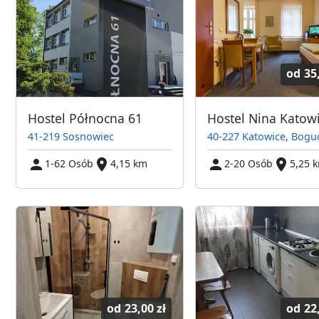
od
35
Hostel Północna 61
Hostel Nina Katow
41-219 Sosnowiec
40-227 Katowice, Bogu
1-62 Osób
4,15 km
2-20 Osób
5,25 
od
23,00 zł
od
22