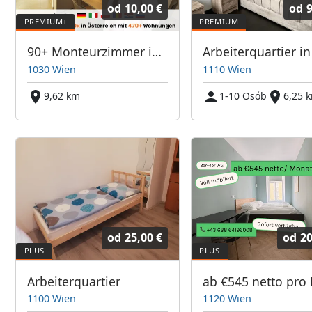
od
10,00 €
od
9
90+ Monteurzimmer in Wien, Einzelbetten, Parkplätze, WIFI, Küchen
1030 Wien
1110 Wien
9,62 km
1-10 Osób
6,25 
od
25,00 €
od
20
Arbeiterquartier
1100 Wien
1120 Wien