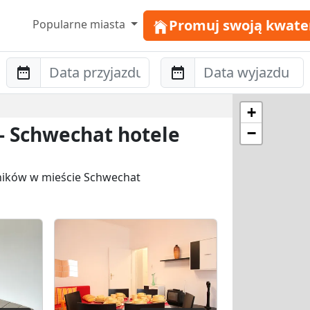
Promuj swoją kwate
Popularne miasta
Anreise
Abreise
+
 - Schwechat hotele
−
wników w mieście Schwechat