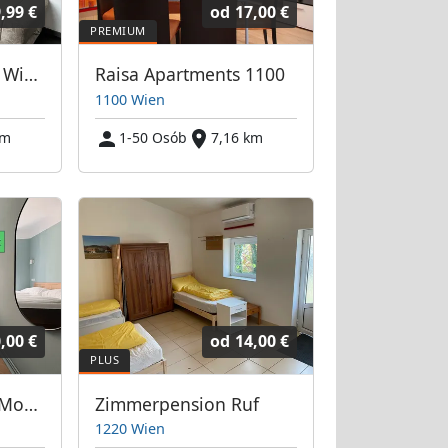
,99 €
od
17,00 €
Arbeiterquartier in Wien Simmering
Raisa Apartments 1100
1100 Wien
km
1-50 Osób
7,16 km
,00 €
od
14,00 €
ab €545 netto pro Monat | ampm Zimmer 1120 Wien
Zimmerpension Ruf
1220 Wien