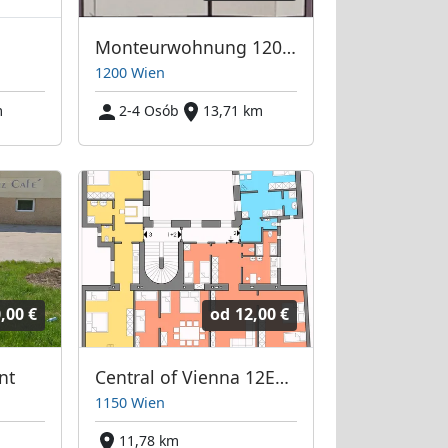
Monteurwohnung 1200 Wien // Highway, Entertainment and City centre
1200 Wien
m
2-4 Osób
13,71 km
,00 €
od
12,00 €
nt
Central of Vienna 12Eur/bed + Highspeed Internet + parking
1150 Wien
11,78 km