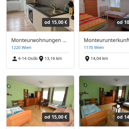
od
15,00 €
od
10
Monteurwohnungen bei Wien
1220 Wien
1170 Wien
4-14 Osób
13,16 km
14,04 km
od
15,00 €
od
14