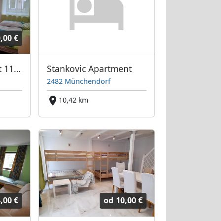
,00 €
Monteurunterkunft 1170 Wien
Stankovic Apartment
2482 Münchendorf
10,42 km
,00 €
od
10,00 €