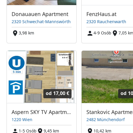
Donauauen Apartment
FenzHaus.at
2320 Schwechat-Mannswörth
2320 Rauchenwarth
3,98 km
4-9 Osób
7,05 k
od
17,00 €
od
10
Aspern SKY TV Apartment
Stankovic Apartme
1220 Wien
2482 Münchendorf
1-5 Osób
9,45 km
10,42 km