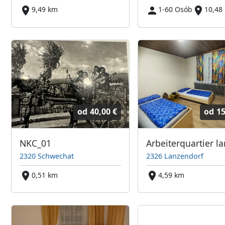
9,49 km
1-60 Osób
10,48
od
40,00 €
od
15
NKC_01
2320 Schwechat
2326 Lanzendorf
0,51 km
4,59 km