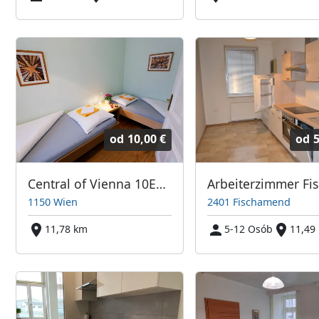
od
10,00 €
od
5
Central of Vienna 10Eur/bed + Highspeed Internet + parking
1150 Wien
2401 Fischamend
11,78 km
5-12 Osób
11,49