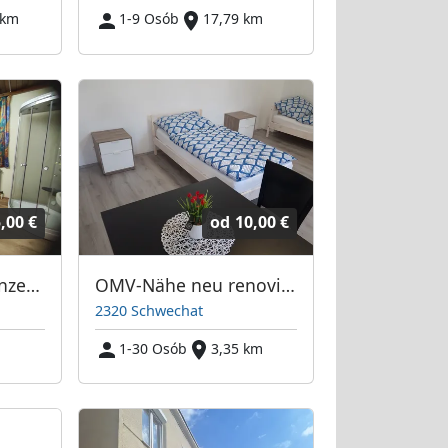
 km
1-9 Osób
17,79 km
,00 €
od
10,00 €
Arbeiterquartier lanzendorf
OMV-Nähe neu renovierte Appartements
2320 Schwechat
1-30 Osób
3,35 km