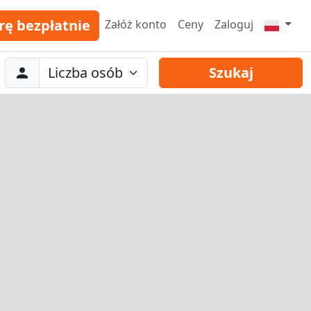
rę bezpłatnie
Załóż konto
Ceny
Zaloguj
Abreise
Liczba osób
Szukaj