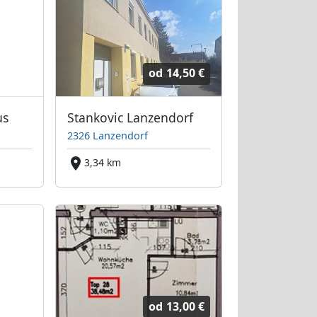
od
14,50 €
us
Stankovic Lanzendorf
2326 Lanzendorf
3,34 km
od
13,00 €