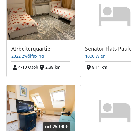
Atrbeiterquartier
Senator Flats Paul
2322 Zwölfaxing
1030 Wien
4-10 Osób
2,38 km
8,11 km
od
25,00 €