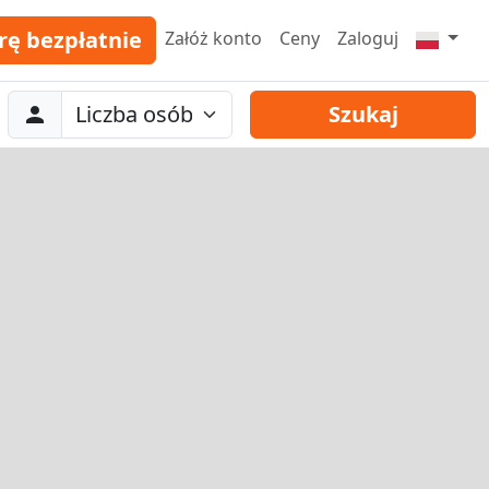
rę bezpłatnie
Załóż konto
Ceny
Zaloguj
Abreise
Liczba osób
Szukaj