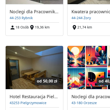
Noclegi dla Pracowników Rybnik
44-253 Rybnik
44-244 Żory
18 Osób
19,36 km
21,74 km
od
50,00 zł
od
40
Hotel Restauracja Pielgrzymówka
43253 Pielgrzymowice
43-180 Orzesze