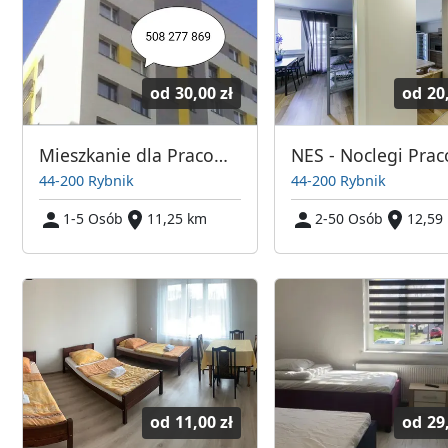
od
30,00 zł
od
20
Mieszkanie dla Pracowników Rybnik
44-200 Rybnik
44-200 Rybnik
1-5 Osób
11,25 km
2-50 Osób
12,59
od
11,00 zł
od
29