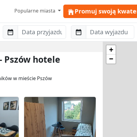
Promuj swoją kwate
Popularne miasta
Anreise
Abreise
+
- Pszów hotele
−
wników w mieście Pszów