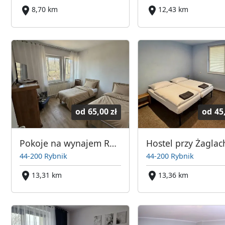
8,70 km
12,43 km
od
65,00 zł
od
45
Pokoje na wynajem Rybnik Rudzka
Hostel przy Żaglac
44-200 Rybnik
44-200 Rybnik
13,31 km
13,36 km