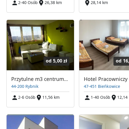
2-40 Osób
26,38 km
28,14 km
od
5,00 zł
od
16
Przytulne m3 centrum Rybnika
Hotel Pracowniczy
44-200 Rybnik
47-451 Bieńkowice
2-6 Osób
11,56 km
1-40 Osób
12,14