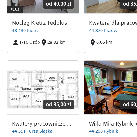
od
40,00 zł
od
35
Nocleg Kietrz Tedplus
48-130 Kietrz
44-370 Pszów
1-16 Osób
28,32 km
0,06 km
od
35,00 zł
od
60
Kwatery pracownicze Turza Śląska
44-351 Turza Śląska
44-200 Rybnik