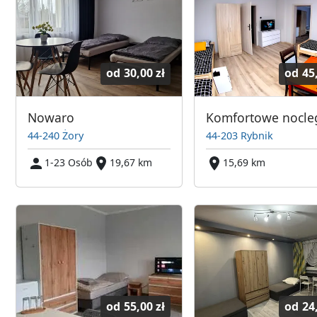
od
30,00 zł
od
45
Nowaro
44-240 Żory
44-203 Rybnik
1-23 Osób
19,67 km
15,69 km
od
55,00 zł
od
24