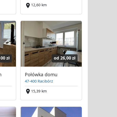
12,60 km
,00 zł
od
26,00 zł
h
Połówka domu
47-400 Racibórz
15,39 km