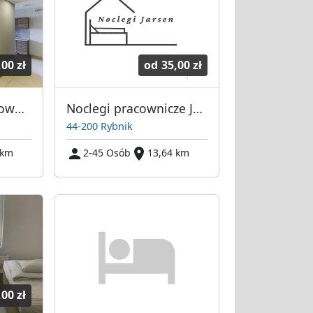
,00 zł
od
35,00 zł
NES - Noclegi Pracownicze
Noclegi pracownicze Jarsen Rybnik
44-200 Rybnik
 km
2-45 Osób
13,64 km
,00 zł