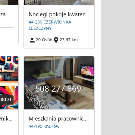
Kwatera pracownicza – Żory, os. Sikorskiego – komfortowe pokoje
Noclegi pokoje kwatery pracownicze Czerwionka Leszczyny Rybnik Gliwice
44-230 CZERWIONKA-
LESZCZYNY
20 Osób
23,67 km
,00 zł
Noclegi dla pracowników firm- Orzesze
Mieszkania pracownicze Knurów
44-190 Knurów