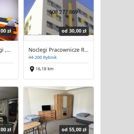
,00 zł
od
30,00 zł
Komfortowe noclegi ,pokoje , kwatery dla pracowników Rybnik , Żory
Noclegi Pracownicze Rybnik Czerwionka
44-200 Rybnik
16,18 km
,00 zł
od
55,00 zł