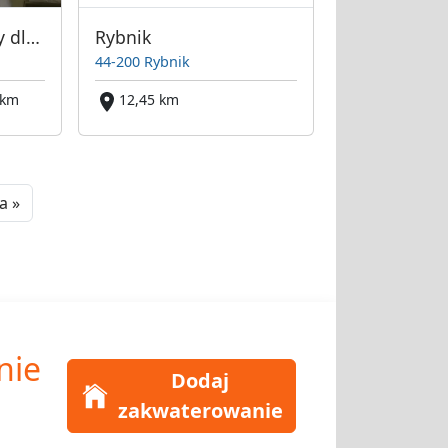
Mieszkania kwatery dla pracowników
Rybnik
44-200 Rybnik
 km
12,45 km
Next
a »
nie
Dodaj
zakwaterowanie