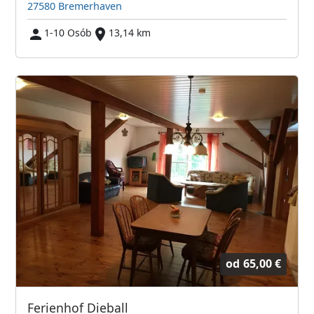
27580 Bremerhaven
1-10 Osób
13,14 km
od
65,00 €
Ferienhof Dieball