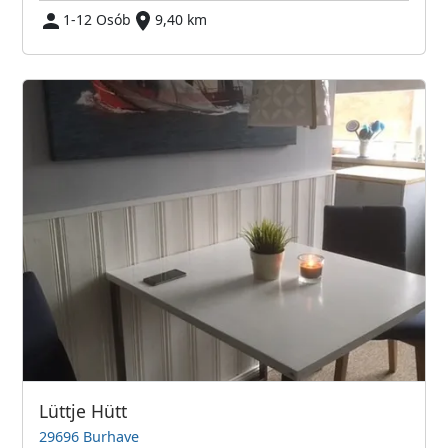
1-12 Osób
9,40 km
Lüttje Hütt
29696 Burhave