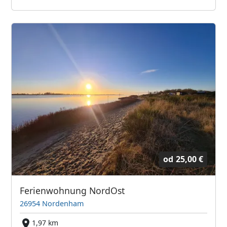
od
25,00 €
Ferienwohnung NordOst
26954 Nordenham
1,97 km