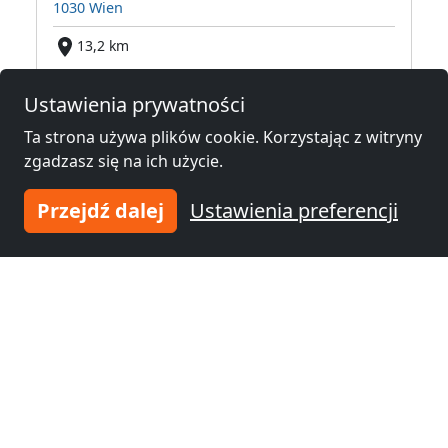
1030 Wien
13,2 km
Ustawienia prywatności
Noclegi pracownicze w okolicy
Ta strona używa plików cookie. Korzystając z witryny
zgadzasz się na ich użycie.
Noclegi pracownicze
Noclegi pracownicze
Wiedeń
(14 km)
Baden bei Wien
(38
Przejdź dalej
Ustawienia preferencji
km)
Noclegi pracownicze
Noclegi pracownicze
Wiener Neustadt
(55
Brzecław
(61 km)
km)
Noclegi pracownicze
Znojmo
(71 km)