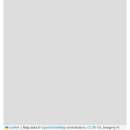
Leaflet
|
Map data ©
OpenStreetMap
contributors,
CC-BY-SA
, Imagery ©