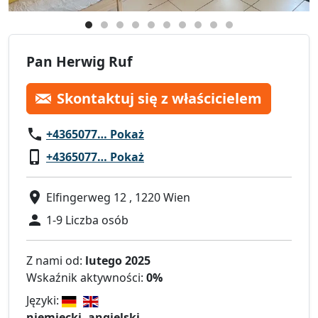
Pan Herwig Ruf
Skontaktuj się z właścicielem
+4365077… Pokaż
+4365077… Pokaż
Elfingerweg 12 , 1220 Wien
1-9 Liczba osób
Z nami od:
lutego 2025
Wskaźnik aktywności:
0%
Języki:
niemiecki, angielski