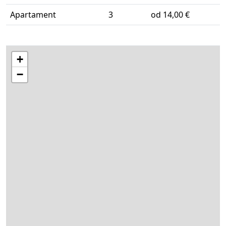
Apartament
3
od 14,00 €
+
−