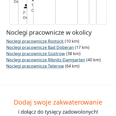
Osób
1-12
20,1
Osób
km
2-16
21,4
Osób
km
Noclegi pracownicze w okolicy
Noclegi pracownicze Rostock
(10 km)
Noclegi pracownicze Bad Doberan
(17 km)
Noclegi pracownicze Güstrow
(38 km)
Noclegi pracownicze Ribnitz-Damgarten
(40 km)
Noclegi pracownicze Teterow
(64 km)
Dodaj swoje zakwaterowanie
i dołącz do
tysięcy
zadowolonych!