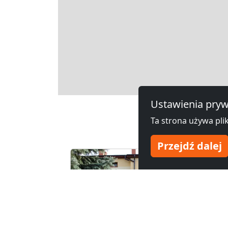
Leaflet
Ustawienia pryw
Inne 
Ta strona używa plik
Przejdź dalej