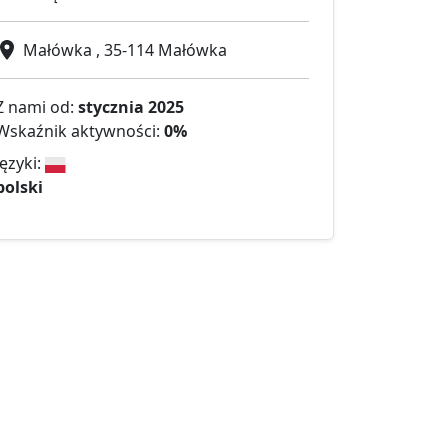
Małówka , 35-114 Małówka
Z nami od:
stycznia 2025
Wskaźnik aktywności:
0%
Języki:
polski