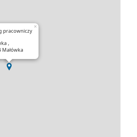
×
g pracowniczy
ka ,
4 Małówka