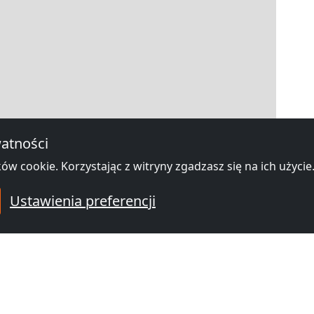
|
Map data ©
OpenStreetMap
contributors,
CC-BY-SA
, Imagery ©
Mapbox
atności
hotele pracownicze w okolicy Ad
ów cookie. Korzystając z witryny zgadzasz się na ich użycie
Ustawienia preferencji