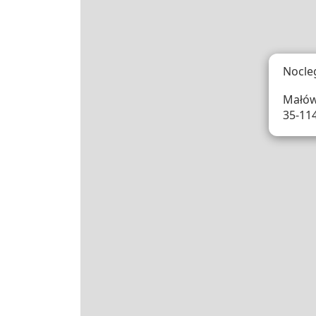
Nocle
Małów
35-11