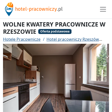
WOLNE KWATERY PRACOWNICZE W
RZESZOWIE
Oferta podstawowa
Hotele Pracownicze
Hotel pracowniczy Rzeszów
WO