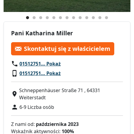
Pani Katharina Miller
Skontaktuj się z właścicielem
01512751… Pokaż
01512751… Pokaż
Schneppenhäuser Straße 71 , 64331
Weiterstadt
6-9 Liczba osób
Z nami od:
października 2023
Wskaźnik aktywności:
100%