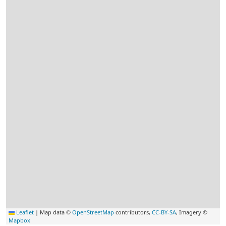
Leaflet
|
Map data ©
OpenStreetMap
contributors,
CC-BY-SA
, Imagery ©
Mapbox