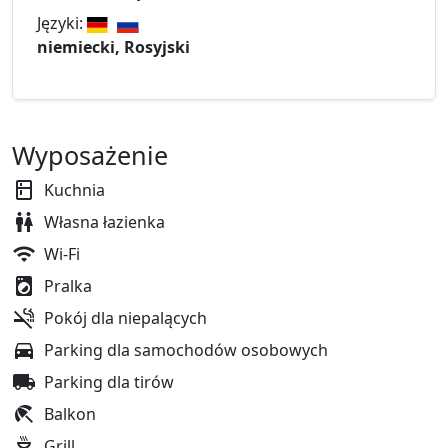
Języki:
niemiecki, Rosyjski
Wyposażenie
Kuchnia
Własna łazienka
Wi-Fi
Pralka
Pokój dla niepalących
Parking dla samochodów osobowych
Parking dla tirów
Balkon
Grill