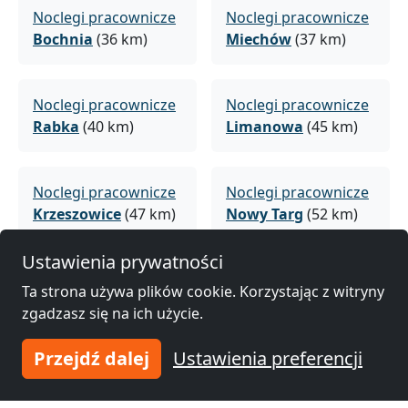
Noclegi pracownicze
Noclegi pracownicze
Bochnia
(36 km)
Miechów
(37 km)
Noclegi pracownicze
Noclegi pracownicze
Rabka
(40 km)
Limanowa
(45 km)
Noclegi pracownicze
Noclegi pracownicze
Krzeszowice
(47 km)
Nowy Targ
(52 km)
Ustawienia prywatności
Noclegi pracownicze
Noclegi pracownicze
Ta strona używa plików cookie. Korzystając z witryny
Brzesko
(53 km)
Sucha
(54 km)
zgadzasz się na ich użycie.
Przejdź dalej
Ustawienia preferencji
Noclegi pracownicze
Noclegi pracownicze
Olkusz
(59 km)
Wadowice
(59 km)