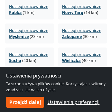
Noclegi pracownicze
Noclegi pracownicze
Rabka
(1 km)
Nowy Targ
(14 km)
Noclegi pracownicze
Noclegi pracownicze
Myślenice
(23 km)
Zakopane
(30 km)
Noclegi pracownicze
Noclegi pracownicze
Sucha
(40 km)
Wieliczka
(40 km)
Ustawienia prywatności
Noclegi pracownicze
Noclegi pracownicze
Ta strona używa plików cookie. Korzystając z witryny
Skawina
(40 km)
Kraków
(46 km)
zgadzasz się na ich użycie.
Przejdź dalej
Ustawienia preferencji
Noclegi pracownicze
Noclegi pracownicze
Limanowa
(47 km)
Niepołomice
(51 km)