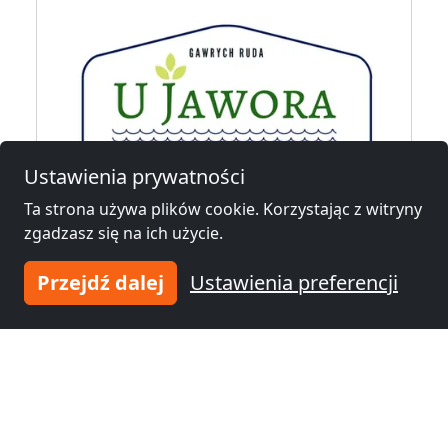
Ustawienia prywatności
Ta strona używa plików cookie. Korzystając z witryny
od
25,00 zł
zgadzasz się na ich użycie.
Przejdź dalej
Ustawienia preferencji
Kwatery Pracownicze U Jawora
16-402 Suwałki
1-40 Osób
1,8 km
Noclegi pracownicze w okolicy