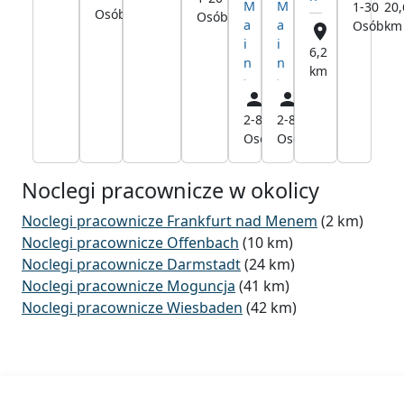
M
M
1-30
20,
Osób
km
Osób
km
a
a
Osób
km
i
i
6,2
n
n
km
2-8
1,5
2-8
1,5
Osób
km
Osób
km
Noclegi pracownicze w okolicy
Noclegi pracownicze Frankfurt nad Menem
(2 km)
Noclegi pracownicze Offenbach
(10 km)
Noclegi pracownicze Darmstadt
(24 km)
Noclegi pracownicze Moguncja
(41 km)
Noclegi pracownicze Wiesbaden
(42 km)