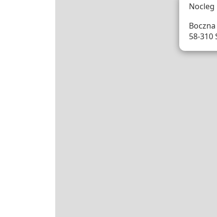
Nocleg
Boczna 
58-310 