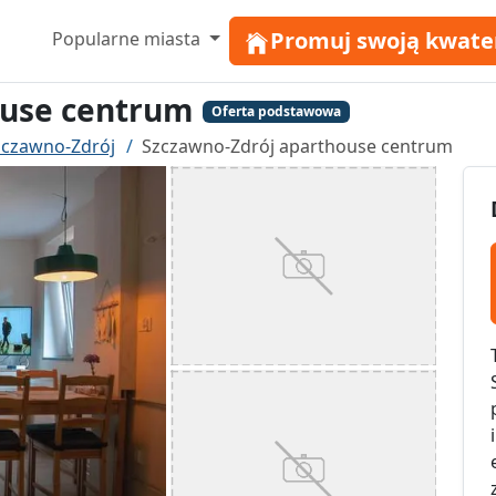
Promuj swoją kwate
Popularne miasta
ouse centrum
Oferta podstawowa
zczawno-Zdrój
Szczawno-Zdrój aparthouse centrum