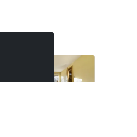
no-Zdrój
.
od
90,00 zł
Kwatery Pracownicze, Hostel, Noclegi, Pokoje Różne Lokalizacje
Rodar Pokoje
Noclegi WO
58-370 Boguszów-Gorce
58-160 Świebod