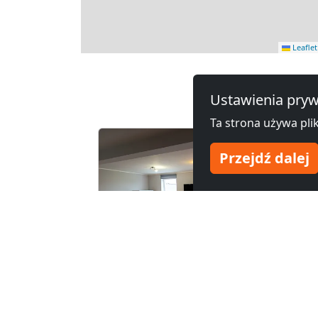
Leaflet
Inne ho
Ustawienia pryw
Ta strona używa plik
Przejdź dalej
od
6,00 zł
od
55,00 zł
LUNA-kwatery, noclegi, pokoje dla pracowników.
NOCLEGI W MŁYNIE ŚWIDNICA
58-100 Świdnica
58-