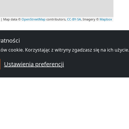
|
Map data ©
OpenStreetMap
contributors,
CC-BY-SA
, Imagery ©
Mapbox
tele pracownicze w okolicy Szczaw
atności
ów cookie. Korzystając z witryny zgadzasz się na ich użycie
Ustawienia preferencji
Pensjonat boczna - Noclegi
310 Szczawno-Zdrój
58-302 Wałbrzych