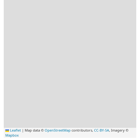
Leaflet
|
Map data ©
OpenStreetMap
contributors,
CC-BY-SA
, Imagery ©
Mapbox