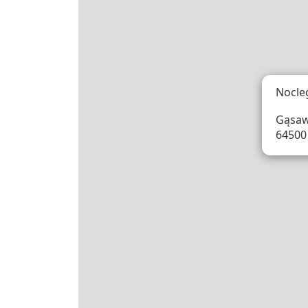
Nocle
Gąsaw
64500