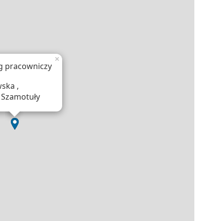
×
g pracowniczy
ska ,
 Szamotuły