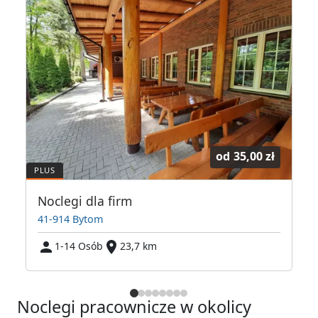
od
35,00 zł
mości Wioletta Wilk
Noclegi dla firm
41-914 Bytom
1-14 Osób
23,7 km
Noclegi pracownicze w okolicy