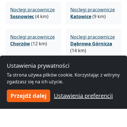
Noclegi pracownicze
Noclegi pracownicze
Sosnowiec
(4 km)
Katowice
(9 km)
Noclegi pracownicze
Noclegi pracownicze
Chorzów
(12 km)
Dąbrowa Górnicza
(14 km)
Ustawienia prywatności
Noclegi pracownicze
Noclegi pracownicze
Ta strona używa plików cookie. Korzystając z witryny
Bytom
(17 km)
Jaworzno
(21 km)
zgadzasz się na ich użycie.
Przejdź dalej
Ustawienia preferencji
Noclegi pracownicze
Noclegi pracownicze
Tychy
(23 km)
Ruda Śląska
(25 km)
Noclegi pracownicze
Noclegi pracownicze