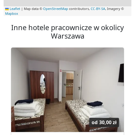
Leaflet
|
Map data ©
OpenStreetMap
contributors,
CC-BY-SA
, Imagery ©
Mapbox
Inne hotele pracownicze w okolicy
Warszawa
od
30,00 zł