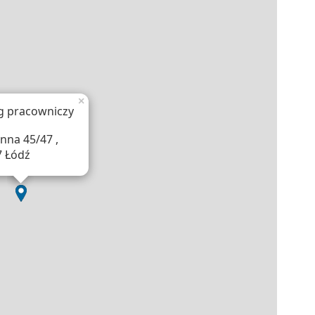
×
g pracowniczy
nna 45/47 ,
7 Łódź