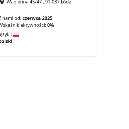
Wapienna 45/47 , 91-087 Łódź
Z nami od:
czerwca 2025
Wskaźnik aktywności:
0%
Języki:
polski