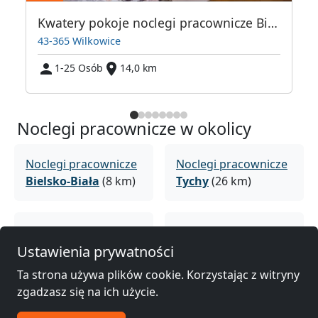
Kwatery pokoje noclegi pracownicze Bielsko Biała Wilkowice
43-365 Wilkowice
1-25 Osób
14,0 km
Noclegi pracownicze w okolicy
Noclegi pracownicze
Noclegi pracownicze
Bielsko-Biała
(8 km)
Tychy
(26 km)
Noclegi pracownicze
Noclegi pracownicze
Katowice
(36 km)
Jaworzno
(37 km)
Ustawienia prywatności
Ta strona używa plików cookie. Korzystając z witryny
zgadzasz się na ich użycie.
Noclegi pracownicze
Noclegi pracownicze
Sosnowiec
(39 km)
Ruda Śląska
(41 km)