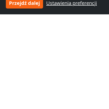
Przejdź dalej
Ustawienia preferencji
Noclegi pracownicze
Noclegi pracownicze
Chorzów
(42 km)
Dąbrowa Górnicza
(45 km)
Noclegi pracownicze
Noclegi pracownicze
Třinec
(45 km)
Czeski Cieszyn
(47
km)
Noclegi pracownicze
Noclegi pracownicze
Bytom
(47 km)
Zabrze
(51 km)
Noclegi pracownicze
Noclegi pracownicze
Frysztat
(53 km)
Gliwice
(56 km)