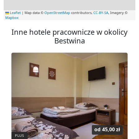
Leaflet
|
Map data ©
OpenStreetMap
contributors,
CC-BY-SA
, Imagery ©
Mapbox
Inne hotele pracownicze w okolicy
Bestwina
od
45,00 zł