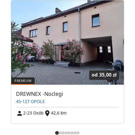
od
35,00 zł
zkania pracownicze
DREWNEX -Noclegi
45-127 OPOLE
2-23 Osób
42,6 km