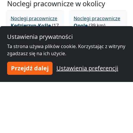
Noclegi pracownicze w okolicy
Noclegi pracownicze
Noclegi pracownicze
Kędzierzyn-Koźle
(17
Opole
(39 km)
km)
Ustawienia prywatności
Ta strona używa plików cookie. Korzystając z witryny
zgadzasz się na ich użycie.
Noclegi pracownicze
Noclegi pracownicze
Racibórz
(42 km)
Gliwice
(45 km)
Przejdź dalej
Ustawienia preferencji
Noclegi pracownicze
Noclegi pracownicze
Knurów
(47 km)
Rybnik
(49 km)
Noclegi pracownicze
Noclegi pracownicze
Leszczyny
(53 km)
Zabrze
(54 km)