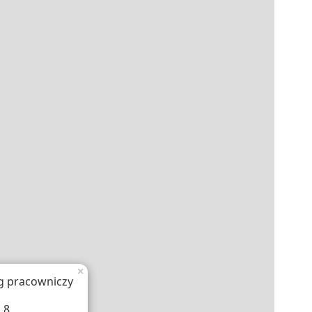
×
g pracowniczy
 8 ,