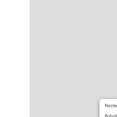
Nocle
Boboli