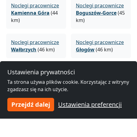
Noclegi pracownicze
Noclegi pracownicze
Kamienna Góra
(44
Boguszów-Gorce
(45
km)
km)
Noclegi pracownicze
Noclegi pracownicze
Wałbrzych
(46 km)
Głogów
(46 km)
Ustawienia prywatności
Noclegi pracownicze
Noclegi pracownicze
Świdnica
(50 km)
Jelenia Góra
(51 km)
Ta strona używa plików cookie. Korzystając z witryny
zgadzasz się na ich użycie.
Noclegi pracownicze
Noclegi pracownicze
Przejdź dalej
Ustawienia preferencji
Bolesławiec
(57 km)
Dzierżoniów
(70 km)
Noclegi pracownicze