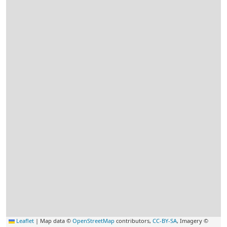
Leaflet
|
Map data ©
OpenStreetMap
contributors,
CC-BY-SA
, Imagery ©