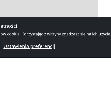
atności
ów cookie. Korzystając z witryny zgadzasz się na ich użycie
Ustawienia preferencji
|
Map data ©
OpenStreetMap
contributors,
CC-BY-SA
, Imagery ©
Mapbox
 hotele pracownicze w okolicy Sz