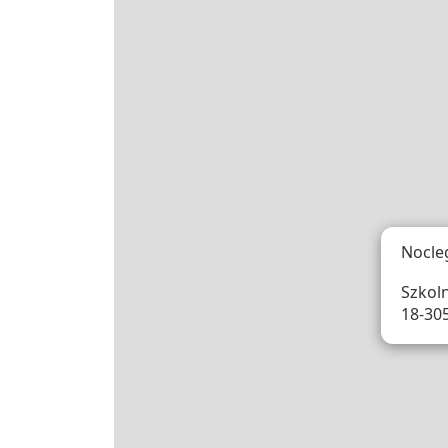
Nocle
Szkoln
18-30