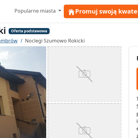
Promuj swoją kwate
Popularne miasta
ki
Oferta podstawowa
Zambrów
Noclegi Szumowo Rokicki