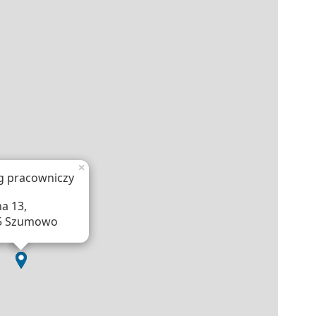
×
g pracowniczy
a 13,
5 Szumowo