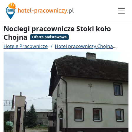
Noclegi pracownicze Stoki koło
Chojna
Oferta podstawowa
Hotele Pracownicze
Hotel pracowniczy Chojna
Nocle