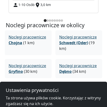
1-10 Osób
3,0 km
Noclegi pracownicze w okolicy
Noclegi pracownicze
Noclegi pracownicze
Chojna
(1 km)
Schwedt (Oder)
(19
km)
Noclegi pracownicze
Noclegi pracownicze
Gryfino
(30 km)
Dębno
(34 km)
Noclegi pracownicze
Noclegi pracownicze
Ustawienia prywatności
Kostrzyn nad Odrą
Myślibórz
(43 km)
Ta strona używa plików cookie. Korzystając z witryny
(43 km)
zgadzasz się na ich użycie.