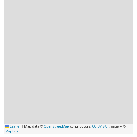
Leaflet
|
Map data ©
OpenStreetMap
contributors,
CC-BY-SA
, Imagery ©
Mapbox