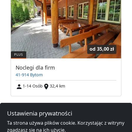
od
35,00 zł
m
Noclegi dla firm
41-914 Bytom
1-14 Osób
32,4 km
Noclegi pracownicze w okolicy
Ustawienia prywatności
Ta strona używa plików cookie. Korzystając z witryny
Noclegi pracownicze
Noclegi pracownicze
zgadzasz się na ich użycie.