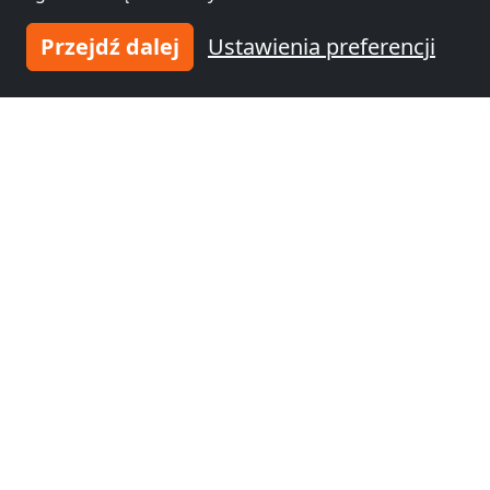
Sosnowiec
(7 km)
Dąbrowa Górnicza
(11 km)
Przejdź dalej
Ustawienia preferencji
Noclegi pracownicze
Noclegi pracownicze
Jaworzno
(12 km)
Katowice
(13 km)
Noclegi pracownicze
Noclegi pracownicze
Chorzów
(20 km)
Tychy
(22 km)
Noclegi pracownicze
Noclegi pracownicze
Bytom
(25 km)
Ruda Śląska
(30 km)
Noclegi pracownicze
Noclegi pracownicze
Zabrze
(38 km)
Bielsko-Biała
(44 km)