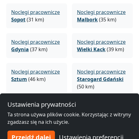
Noclegi pracownicze
Noclegi pracownicze
Sopot
(31 km)
Malbork
(35 km)
Noclegi pracownicze
Noclegi pracownicze
Gdynia
(37 km)
Wielki Kack
(39 km)
Noclegi pracownicze
Noclegi pracownicze
Sztum
(46 km)
Starogard Gdański
(50 km)
Ustawienia prywatności
Noclegi pracownicze
Noclegi pracownicze
Ta strona używa plików cookie. Korzystając z witryny
Rumia
(52 km)
Reda
(57 km)
zgadzasz się na ich użycie.
Przejdź dalej
Ustawienia preferencji
Noclegi pracownicze
Noclegi pracownicze