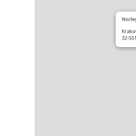
Nocle
Krako
32-55