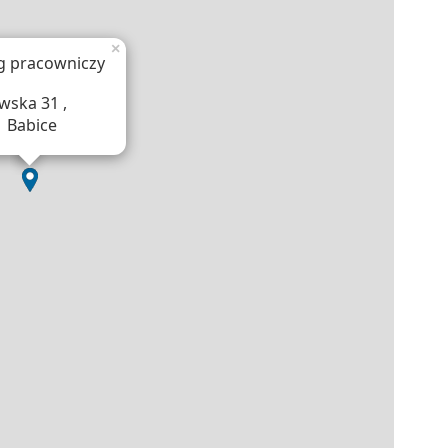
×
g pracowniczy
wska 31 ,
1 Babice