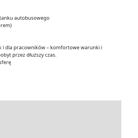
ystanku autobusowego
orem)
k i dla pracowników – komfortowe warunki i
byt przez dłuższy czas.
sferę