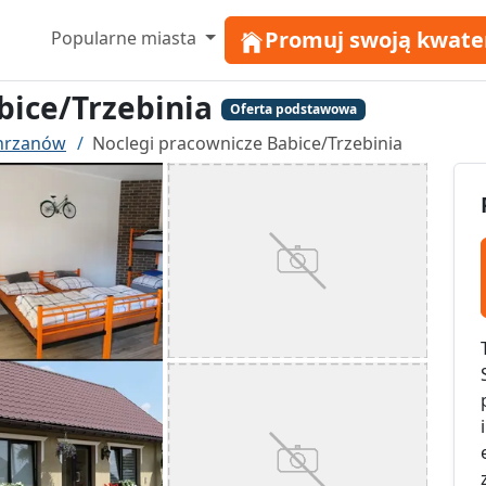
Promuj swoją kwate
Popularne miasta
bice/Trzebinia
Oferta podstawowa
Chrzanów
Noclegi pracownicze Babice/Trzebinia