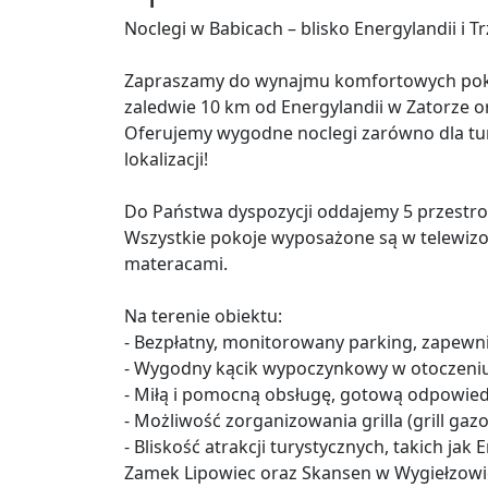
Noclegi w Babicach – blisko Energylandii i 
Zapraszamy do wynajmu komfortowych pokoi
zaledwie 10 km od Energylandii w Zatorze or
Oferujemy wygodne noclegi zarówno dla tury
lokalizacji!
Do Państwa dyspozycji oddajemy 5 przestro
Wszystkie pokoje wyposażone są w telewiz
materacami.
Na terenie obiektu:
- Bezpłatny, monitorowany parking, zapew
- Wygodny kącik wypoczynkowy w otoczeniu z
- Miłą i pomocną obsługę, gotową odpowied
- Możliwość zorganizowania grilla (grill ga
- Bliskość atrakcji turystycznych, takich jak
Zamek Lipowiec oraz Skansen w Wygiełzowi