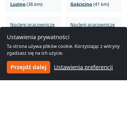
Luzino
(36 km)
Gościcino
(41 km)
Noclegi pracownicze
Noclegi pracownicze
Bolszewo
(43 km)
Bytów
(45 km)
Ustawienia prywatności
Ta strona używa plików cookie. Korzystając z witryny
Noclegi pracownicze
Noclegi pracownicze
zgadzasz się na ich użycie.
Kościerzyna
(47 km)
Kartuzy
(49 km)
Przejdź dalej
Ustawienia preferencji
Noclegi pracownicze
Wejherowo
(49 km)