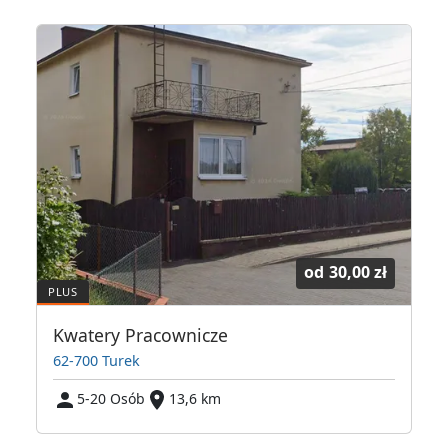
od
30,00 zł
Kwatery Pracownicze
62-700 Turek
6
5-20 Osób
13,6 km