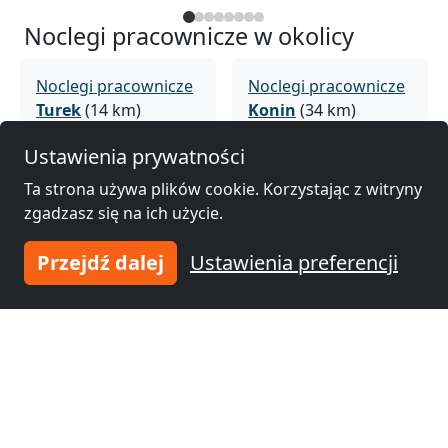
Noclegi pracownicze w okolicy
Noclegi pracownicze
Noclegi pracownicze
Turek
(14 km)
Konin
(34 km)
Ustawienia prywatności
Noclegi pracownicze
Noclegi pracownicze
Ta strona używa plików cookie. Korzystając z witryny
Kalisz
(35 km)
Koło
(37 km)
zgadzasz się na ich użycie.
Przejdź dalej
Ustawienia preferencji
Noclegi pracownicze
Noclegi pracownicze
Sieradz
(45 km)
Poddębice
(55 km)
Noclegi pracownicze
Noclegi pracownicze
Kłodawa
(61 km)
Zduńska Wola
(62
km)