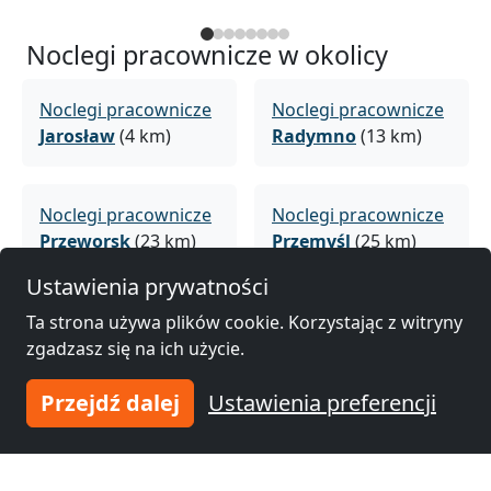
Noclegi pracownicze w okolicy
Noclegi pracownicze
Noclegi pracownicze
Jarosław
(4 km)
Radymno
(13 km)
Noclegi pracownicze
Noclegi pracownicze
Przeworsk
(23 km)
Przemyśl
(25 km)
Ustawienia prywatności
Noclegi pracownicze
Noclegi pracownicze
Ta strona używa plików cookie. Korzystając z witryny
Leżajsk
(38 km)
Lubaczów
(43 km)
zgadzasz się na ich użycie.
Przejdź dalej
Ustawienia preferencji
Noclegi pracownicze
Noclegi pracownicze
Nowa Sarzyna
(47
Łańcut
(49 km)
km)