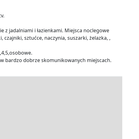
v.
e z jadalniami i łazienkami. Miejsca noclegowe
, czajniki, sztućce, naczynia, suszarki, żelazka, ,
,4,5,osobowe.
się w bardzo dobrze skomunikowanych miejscach.