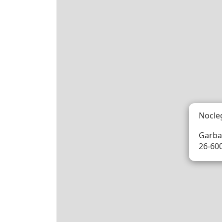
Nocle
Garba
26-60