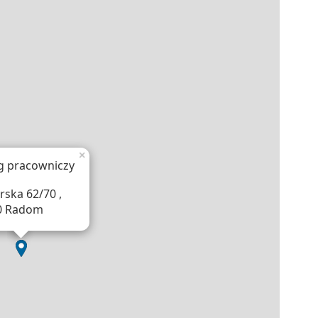
×
g pracowniczy
rska 62/70 ,
0 Radom