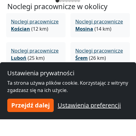
Noclegi pracownicze w okolicy
Noclegi pracownicze
Noclegi pracownicze
Kościan
(12 km)
Mosina
(14 km)
Noclegi pracownicze
Noclegi pracownicze
Luboń
(25 km)
Śrem
(26 km)
Ustawienia prywatności
Noclegi pracownicze
Noclegi pracownicze
Ta strona używa plików cookie. Korzystając z witryny
Poznań
(32 km)
Leszno
(35 km)
zgadzasz się na ich użycie.
Przejdź dalej
Ustawienia preferencji
Noclegi pracownicze
Noclegi pracownicze
Gostyń
(36 km)
Grodzisk
Wielkopolski
(40 km)