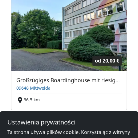
od
20,00 €
n bei Dresden
Großzügiges Boardinghouse mit riesigem Park in Mittweida
09648 Mittweida
36,5 km
Ustawienia prywatności
Noclegi pracownicze w okolicy
Ta strona używa plików cookie. Korzystając z witryny