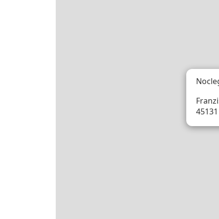
Nocle
Franzi
45131