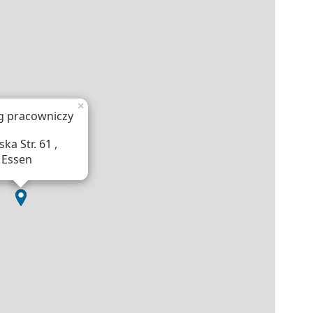
×
g pracowniczy
ska Str. 61 ,
 Essen