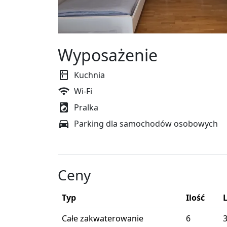
Wyposażenie
Kuchnia
Wi-Fi
Pralka
Parking dla samochodów osobowych
Ceny
Typ
Ilość
Całe zakwaterowanie
6