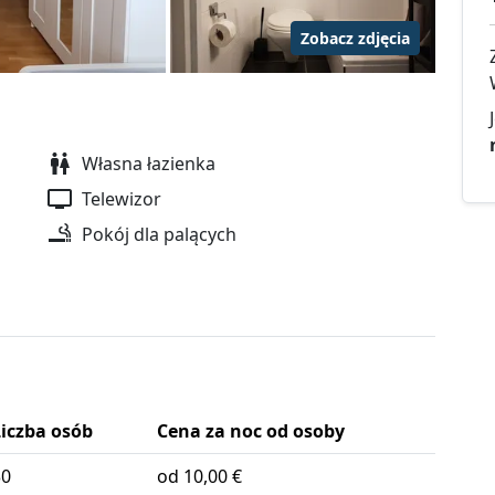
Zobacz zdjęcia
Własna łazienka
Telewizor
Pokój dla palących
Liczba osób
Cena za noc od osoby
30
od 10,00 €