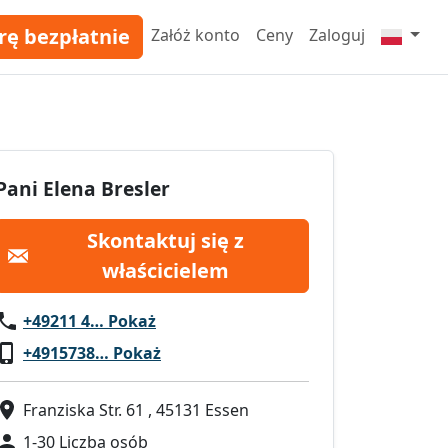
rę bezpłatnie
Załóż konto
Ceny
Zaloguj
Pani Elena Bresler
Skontaktuj się z
właścicielem
+49211 4… Pokaż
+4915738… Pokaż
Franziska Str. 61 , 45131 Essen
1-30 Liczba osób