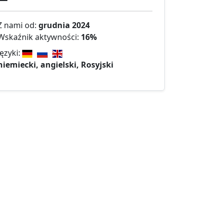
Z nami od:
grudnia 2024
Wskaźnik aktywności:
16%
Języki:
niemiecki, angielski, Rosyjski