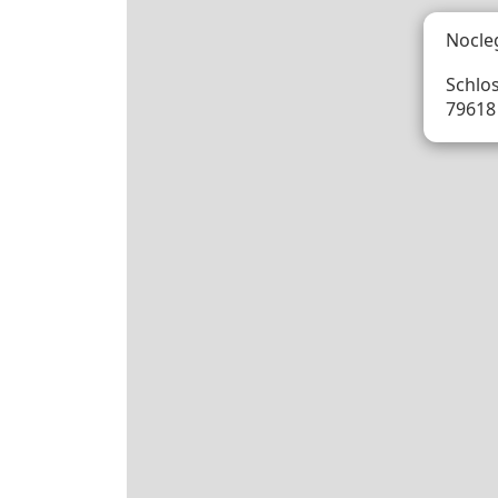
Nocle
Schlos
79618