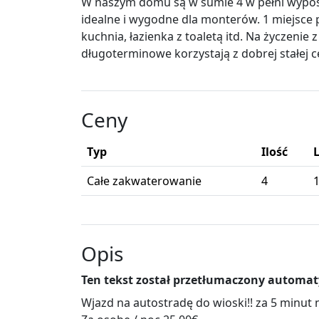
W naszym domu są w sumie 4 w pełni wyposa
idealne i wygodne dla monterów. 1 miejsce
kuchnia, łazienka z toaletą itd. Na życzenie 
długoterminowe korzystają z dobrej stałej c
Ceny
Typ
Ilość
Całe zakwaterowanie
4
Opis
Ten tekst został przetłumaczony automat
Wjazd na autostradę do wioski!! za 5 minut n