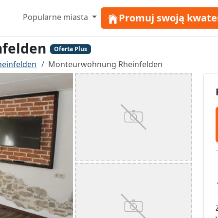
Promuj swoją kwate
Popularne miasta
felden
Oferta Plus
heinfelden
Monteurwohnung Rheinfelden