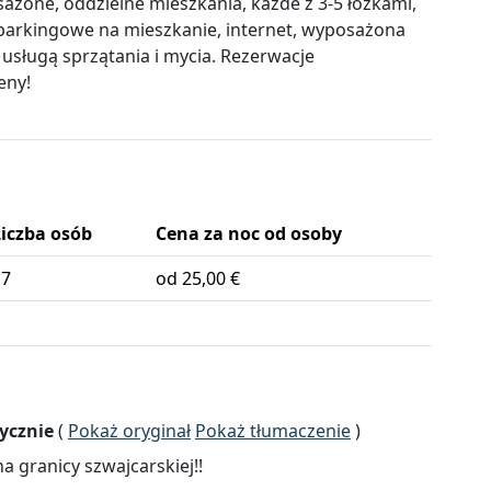
żone, oddzielne mieszkania, każde z 3-5 łóżkami,
 parkingowe na mieszkanie, internet, wyposażona
z usługą sprzątania i mycia. Rezerwacje
eny!
Liczba osób
Cena za noc od osoby
17
od 25,00 €
ycznie
(
Pokaż oryginał
Pokaż tłumaczenie
)
a granicy szwajcarskiej!!