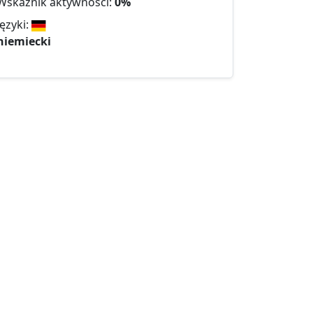
Wskaźnik aktywności:
0%
Języki:
niemiecki