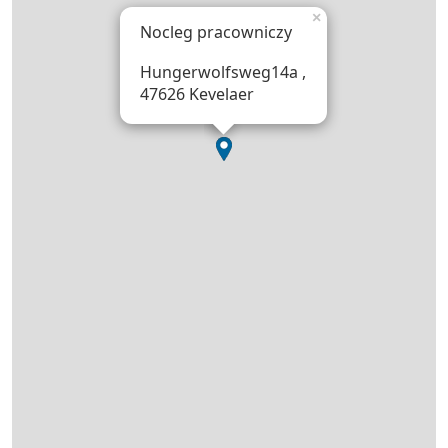
×
Nocleg pracowniczy
Hungerwolfsweg14a ,
47626 Kevelaer