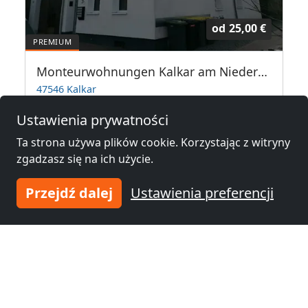
od
25,00 €
Monteurwohnungen Kalkar am Niederrhein
47546 Kalkar
2-10 Osób
15,1 km
Ustawienia prywatności
Ta strona używa plików cookie. Korzystając z witryny
zgadzasz się na ich użycie.
Noclegi pracownicze w okolicy
Przejdź dalej
Ustawienia preferencji
Noclegi pracownicze
Noclegi pracownicze
Krefeld
(33 km)
Mönchengladbach
(42 km)
Noclegi pracownicze
Noclegi pracownicze
Duisburg
(44 km)
Oberhausen
(52 km)