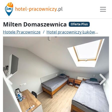
Milten Domaszewnica
Oferta Plus
Hotele Pracownicze
Hotel pracowniczy Łuków
Milte
Powrót
Dalej