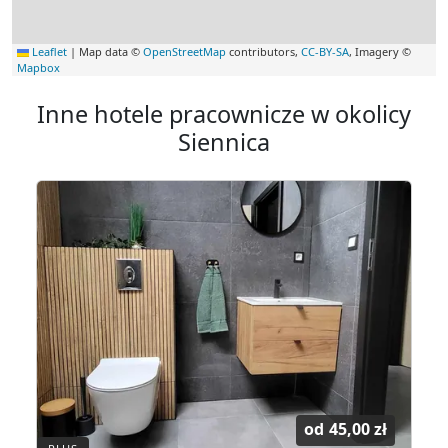
Leaflet
|
Map data ©
OpenStreetMap
contributors,
CC-BY-SA
, Imagery ©
Mapbox
Inne hotele pracownicze w okolicy
Siennica
od
45,00 zł