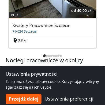
od
40,00 zł
wych rózne lokalizacje
Kwatery Pracownicze Szczecin
71-024 Szczecin
3,8 km
Noclegi pracownicze w okolicy
Noclegi pracownicze
Noclegi pracownicze
Ustawienia prywatności
Szczecin
(4 km)
Police
(12 km)
Ta strona używa plików cookie. Korzystając z witryny
zgadzasz się na ich użycie.
Noclegi pracownicze
Noclegi pracownicze
Przejdź dalej
Ustawienia preferencji
Gryfino
(20 km)
Goleniów
(33 km)