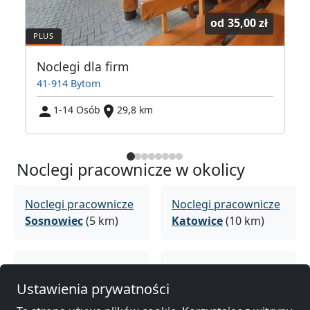
od
35,00 zł
Noclegi dla firm
41-914 Bytom
1-14 Osób
29,8 km
Noclegi pracownicze w okolicy
Noclegi pracownicze
Noclegi pracownicze
Sosnowiec
(5 km)
Katowice
(10 km)
Noclegi pracownicze
Noclegi pracownicze
Dąbrowa Górnicza
Chorzów
(17 km)
Ustawienia prywatności
(14 km)