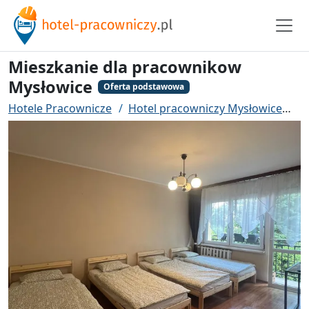
Mieszkanie dla pracownikow
Mysłowice
Oferta podstawowa
Hotele Pracownicze
Hotel pracowniczy Mysłowice
M