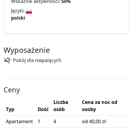
Wskaźnik aktywności:
50%
Języki:
polski
Wyposażenie
Pokój dla niepalących
Ceny
Liczba
Cena za noc od
Typ
Ilość
osób
osoby
Apartament
1
4
od 40,00 zł