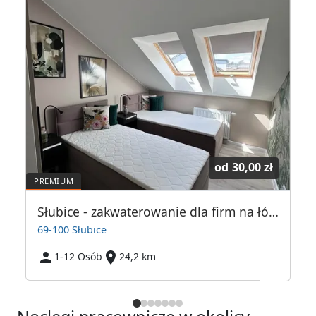
od
30,00 zł
Słubice - zakwaterowanie dla firm na łóżka lub pokoje 102 m², w pełnie urządzone
69-100 Słubice
6
1-12 Osób
24,2 km