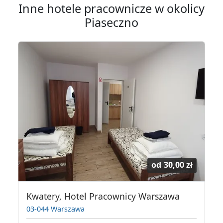
Inne hotele pracownicze w okolicy
Piaseczno
od
30,00 zł
 Warszawska Przystań
Kwatery, Hotel Pracownicy Warszawa
03-044 Warszawa