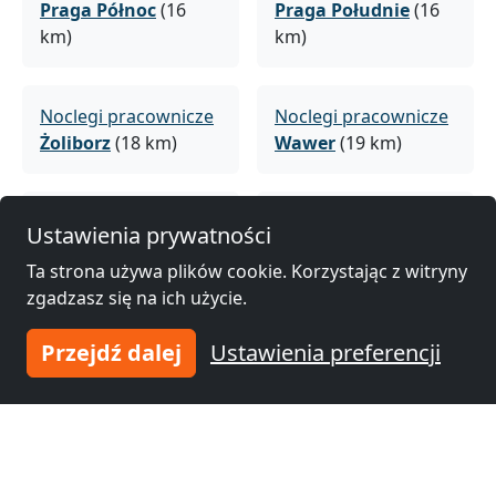
Praga Północ
(16
Praga Południe
(16
km)
km)
Noclegi pracownicze
Noclegi pracownicze
Żoliborz
(18 km)
Wawer
(19 km)
Noclegi pracownicze
Noclegi pracownicze
Ustawienia prywatności
Bemowo
(19 km)
Targówek
(20 km)
Ta strona używa plików cookie. Korzystając z witryny
zgadzasz się na ich użycie.
Noclegi pracownicze
Noclegi pracownicze
Przejdź dalej
Ustawienia preferencji
Bielany
(21 km)
Pruszków
(22 km)
Noclegi pracownicze
Białołeka
(23 km)