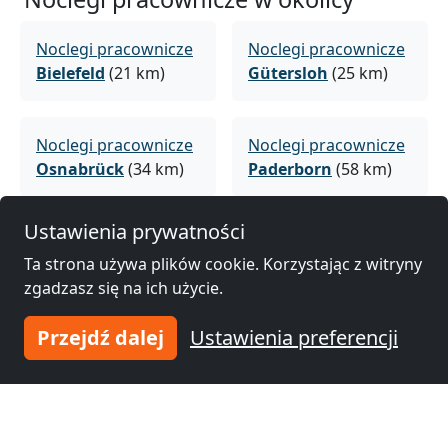
Noclegi pracownicze
Noclegi pracownicze
Bielefeld
(21 km)
Gütersloh
(25 km)
Noclegi pracownicze
Noclegi pracownicze
Osnabrück
(34 km)
Paderborn
(58 km)
Ustawienia prywatności
Noclegi pracownicze
Ta strona używa plików cookie. Korzystając z witryny
Hamm
(73 km)
zgadzasz się na ich użycie.
Przejdź dalej
Ustawienia preferencji
Dodaj swoje zakwaterowanie