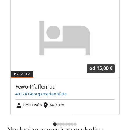
od
15,00 €
 Halle***
Fewo-Pfaffenrot
49124 Georgsmarienhütte
3
1-50 Osób
34,3 km
Noclegi pracownicze w okolicy