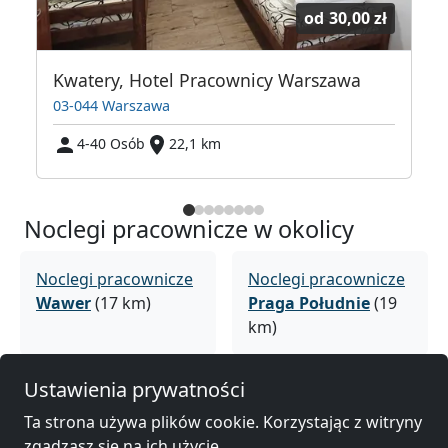
od
30,00 zł
Kwatery, Hotel Pracownicy Warszawa
03-044 Warszawa
4-40 Osób
22,1 km
Noclegi pracownicze w okolicy
Noclegi pracownicze
Noclegi pracownicze
Wawer
(17 km)
Praga Południe
(19
km)
Ustawienia prywatności
Noclegi pracownicze
Noclegi pracownicze
Ta strona używa plików cookie. Korzystając z witryny
Targówek
(21 km)
Praga Północ
(23
zgadzasz się na ich użycie.
km)