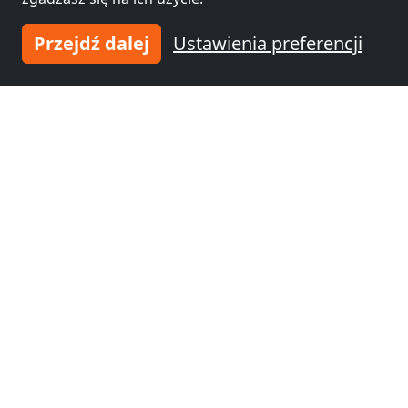
Przejdź dalej
Ustawienia preferencji
Noclegi pracownicze
Noclegi pracownicze
Śródmieście
(26 km)
Warszawa
(26 km)
Noclegi pracownicze
Noclegi pracownicze
Mokotów
(27 km)
Żoliborz
(27 km)
Noclegi pracownicze
Noclegi pracownicze
Białołeka
(28 km)
Wola
(28 km)
Noclegi pracownicze
Noclegi pracownicze
Ursynów
(28 km)
Ochota
(29 km)