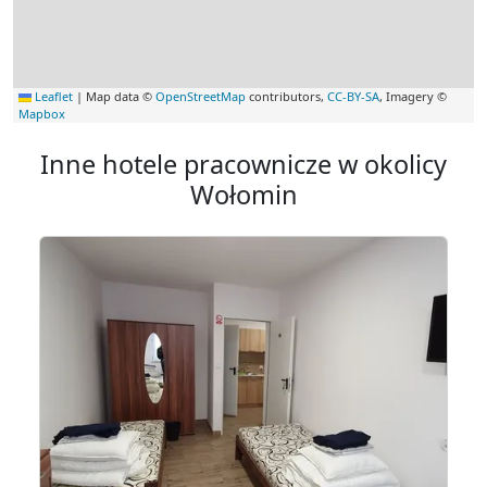
Leaflet
|
Map data ©
OpenStreetMap
contributors,
CC-BY-SA
, Imagery ©
Mapbox
Inne hotele pracownicze w okolicy
Wołomin