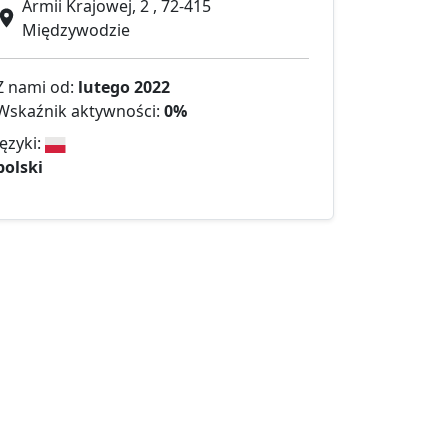
Armii Krajowej, 2 , 72-415
Międzywodzie
Z nami od:
lutego 2022
Wskaźnik aktywności:
0%
Języki:
polski