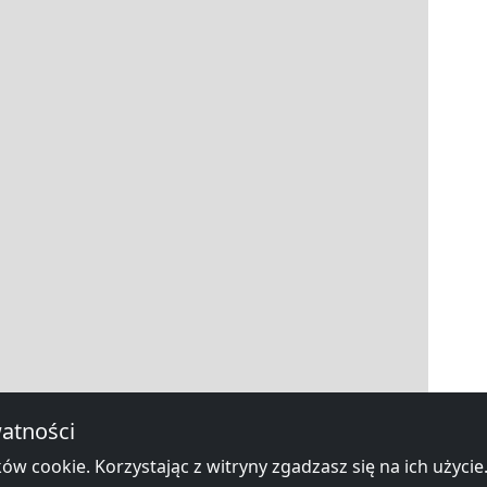
|
Map data ©
OpenStreetMap
contributors,
CC-BY-SA
, Imagery ©
Mapbox
atności
otele pracownicze w okolicy Międz
ów cookie. Korzystając z witryny zgadzasz się na ich użycie