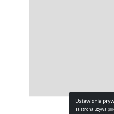
Leaflet
Ustawienia pryw
Inne h
Ta strona używa plik