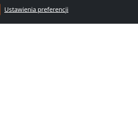
Ustawienia preferencji
od
25,00 zł
od
35,00
Mieszkania pracownicze Wolin
510 Wolin
72-500 Międzyzdroje
1-20 Osób
18,7 km
26,0 km
kolicy