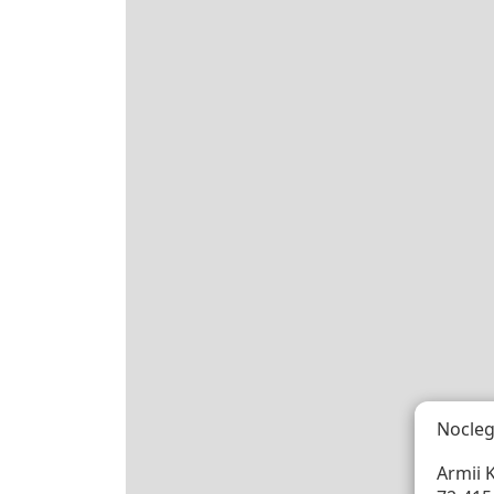
Nocleg
Armii K