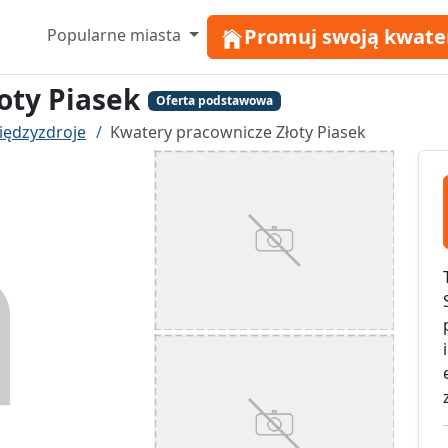
Promuj swoją kwate
Popularne miasta
oty Piasek
Oferta podstawowa
iędzyzdroje
Kwatery pracownicze Złoty Piasek