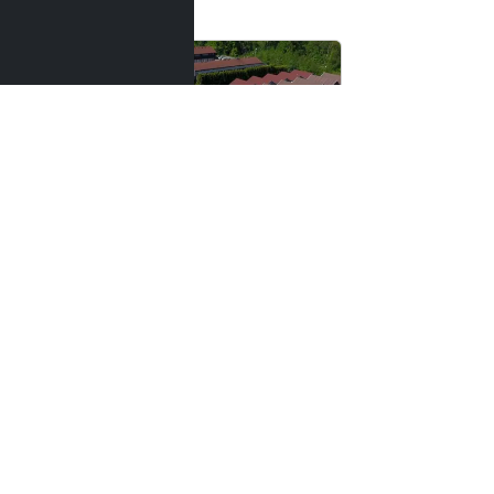
 zł
od
30,00 zł
Apartament Pracowniczy dla firm (7osob)
Ośrodek Domków Sauna Basen Boisko Grill
72-500 Międzyzdroje
72-350 Niechor
30-100 Osób
27,7 km
38,1 km