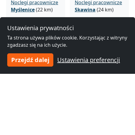
Noclegi pracownicze
Noclegi pracownicze
Myślenice
(22 km)
Skawina
(24 km)
Ustawienia prywatności
Noclegi pracownicze
Noclegi pracownicze
Ta strona używa plików cookie. Korzystając z witryny
Miechów
(35 km)
Bochnia
(36 km)
zgadzasz się na ich użycie.
Przejdź dalej
Ustawienia preferencji
Noclegi pracownicze
Noclegi pracownicze
Rabka
(41 km)
Krzeszowice
(46 km)
Noclegi pracownicze
Noclegi pracownicze
Limanowa
(46 km)
Nowy Targ
(53 km)
Noclegi pracownicze
Noclegi pracownicze
Brzesko
(54 km)
Sucha
(54 km)